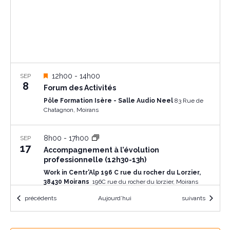
r
n
i
c
n
o
e
h
n
z
l
e
d
a
M
12h00
-
14h00
SEP
e
e
8
d
i
Forum des Activités
s
v
a
Pôle Formation Isère - Salle Audio Neel
83 Rue de
t
e
t
Chatagnon, Moirans
u
n
e
a
n
e
v
8h00
-
17h00
SEP
a
a
17
s
Accompagnement à l’évolution
n
professionnelle (12h30-13h)
t
É
v
Work in Centr'Alp 196 C rue du rocher du Lorzier,
38430 Moirans
196C rue du rocher du lorzier, Moirans
v
i
Évènements
Évènements
précédents
Aujourd’hui
suivants
è
11h30
-
12h00
SEP
g
17
n
Accompagnement à l’évolution