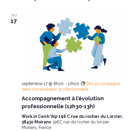
É
JEU
v
17
è
n
e
m
e
septembre 17 @ 8h00
-
17h00
Être accompagné
dans son évolution professionnelle
n
Accompagnement à l’évolution
t
professionnelle (12h30-13h)
s
Work in Centr'Alp 196 C rue du rocher du Lorzier,
38430 Moirans
196C rue du rocher du lorzier,
Moirans, France