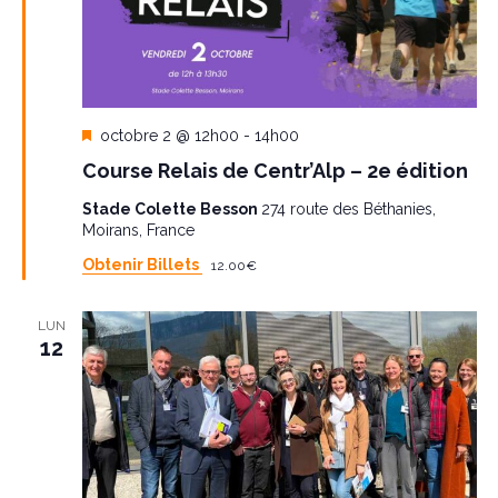
M
octobre 2 @ 12h00
-
14h00
i
Course Relais de Centr’Alp – 2e édition
s
e
Stade Colette Besson
274 route des Béthanies,
n
Moirans, France
a
v
Obtenir Billets
12.00€
a
n
t
LUN
12