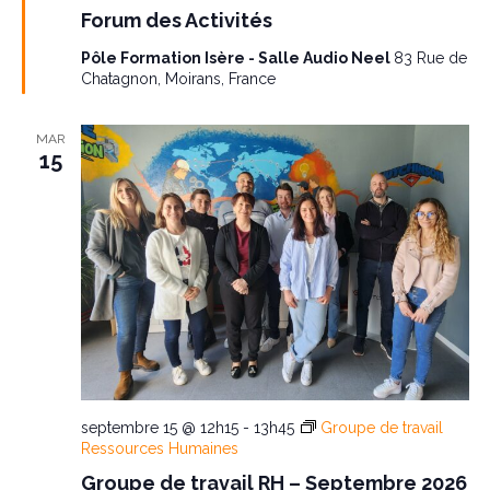
a
i
e
Forum des Activités
s
e
t
m
Pôle Formation Isère - Salle Audio Neel
83 Rue de
n
Chatagnon, Moirans, France
e
a
i
v
n
a
MAR
o
n
15
t
t
n
d
e
v
u
e
septembre 15 @ 12h15
-
13h45
Groupe de travail
Ressources Humaines
s
Groupe de travail RH – Septembre 2026