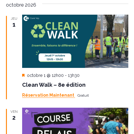
octobre 2026
JEU
1
M
octobre 1 @ 12h00
-
13h30
i
Clean Walk – 8e édition
s
e
Réservation Maintenant
Gratuit
n
a
v
VEN
a
2
n
t