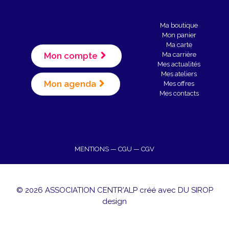
Ma boutique
Mon panier
Ma carte
Mon compte
Ma carrière
Mes actualités
Mes ateliers
Mon agenda
Mes offres
Mes contacts
MENTIONS
—
CGU
—
CGV
© 2026 ASSOCIATION CENTR'ALP créé avec
DU SIROP
design
Article ajouté au panier
Paiement
0 Produit -
0,00
€