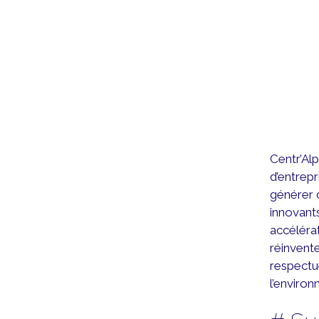
Centr’Al
d’entrepr
générer d
innovants
accéléra
réinvente
respect
l’enviro