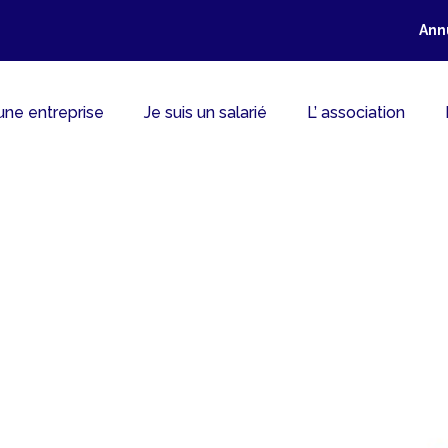
Ann
 une entreprise
Je suis un salarié
L’ association