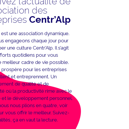
vez l’actualité de
ociation des
eprises
Centr’Alp
p est une association dynamique.
s engageons chaque jour pour
r une culture Centr’Alp. Il s’agit
fforts quotidiens pour vous
e meilleur cadre de vie possible.
 prospère pour les entreprises
tallent et entreprennent. Un
ement de qualité et de
ité où la productivité rime avec le
e et le développement personnel.
nous nous plions en quatre, voir
ur vous offrir le meilleur. Suivez-
lités, ça en vaut la lecture.