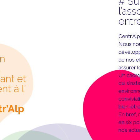
# Sui
l’ass
entr
Centr’Al
Nous nou
développe
un
de nos e
l
assurer l
Un cadre
ant et
qui s’ins
t à l’
environn
convivial
r’Alp
bien-êtr
En bref, 
en six po
nos actua