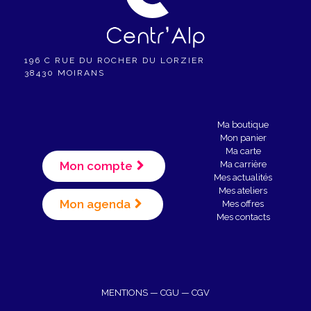
e
m
e
196 C RUE DU ROCHER DU LORZIER
38430 MOIRANS
n
t
Ma boutique
Mon panier
Ma carte
Mon compte
Ma carrière
Mes actualités
Mes ateliers
Mon agenda
Mes offres
Mes contacts
MENTIONS
—
CGU
—
CGV