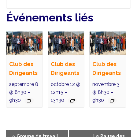
Événements liés
Club des
Club des
Club des
Dirigeants
Dirigeants
Dirigeants
septembre 8
octobre 12 @
novembre 3
@ 8h30
12h15
@ 8h30
–
–
–
9h30
13h30
9h30
N
«
Groupe de travail
La Pause des