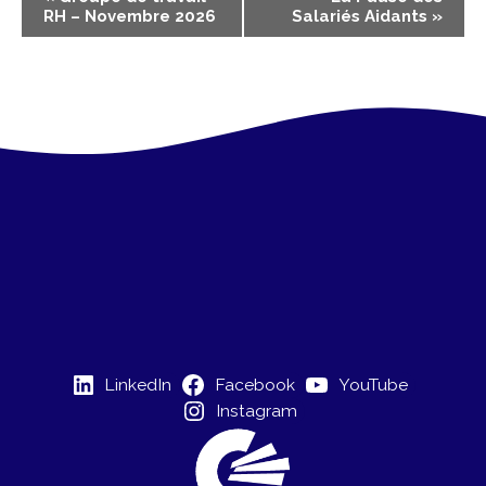
RH – Novembre 2026
Salariés Aidants
»
a
v
i
g
a
t
i
o
n
É
LinkedIn
Facebook
YouTube
v
Instagram
è
n