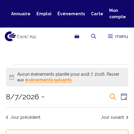
Aller
au
Mon
Annuaire
Emploi
Événements
Carte
compte
contenu
menu
Évènements
Aucun évènements planifié pour août 7, 2026. Passer
N
aux
évènements suivants
.
for
o
t
8/7/2026
R
N
R
i
août
J
e
c
a
S
o
e
e
c
u
7,
é
h
v
Jour précédent
Jour suivant
r
c
l
e
i
2026
r
e