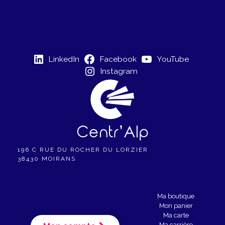
v
i
è
g
n
a
e
LinkedIn
Facebook
YouTube
t
m
Instagram
e
i
n
o
t
n
196 C RUE DU ROCHER DU LORZIER
d
38430 MOIRANS
e
v
Ma boutique
Mon panier
u
Ma carte
Ma carrière