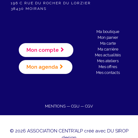
196 C RUE DU ROCHER DU LORZIER
38430 MOIRANS
Ma boutique
Mon panier
Ma carte
Mon compte
Ma carrière
Mes actualités
Mes ateliers
Mon agenda
Mes offres
Mes contacts
MENTIONS
—
CGU
—
CGV
Article ajouté au panier
© 2026 ASSOCIATION CENTR'ALP créé avec
DU SIROP
Paiement
0 Produit -
0,00
€
design