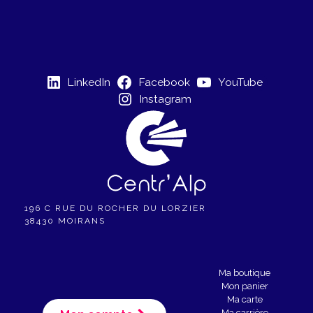
i
è
g
n
a
e
LinkedIn
Facebook
YouTube
t
m
Instagram
e
i
n
o
t
n
d
196 C RUE DU ROCHER DU LORZIER
38430 MOIRANS
e
v
Ma boutique
Mon panier
u
Ma carte
Ma carrière