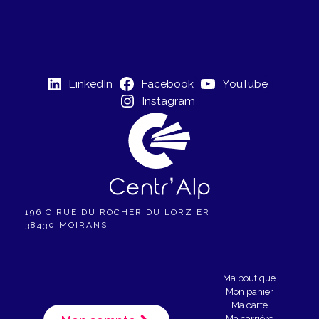
i
è
g
n
a
e
LinkedIn
Facebook
YouTube
t
m
Instagram
e
i
n
o
t
n
d
196 C RUE DU ROCHER DU LORZIER
38430 MOIRANS
e
v
Ma boutique
Mon panier
u
Ma carte
Ma carrière