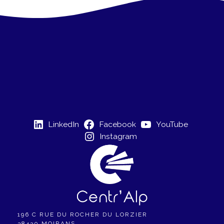
a
e
t
m
e
i
n
o
t
n
d
LinkedIn
Facebook
YouTube
e
Instagram
v
u
e
s
196 C RUE DU ROCHER DU LORZIER
38430 MOIRANS