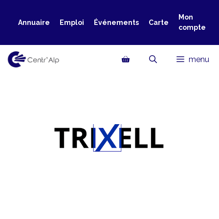
Aller
au
Mon
Annuaire
Emploi
Événements
Carte
compte
contenu
menu