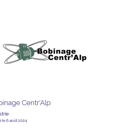
binage Centr'Alp
strie
é le 6 août 2024