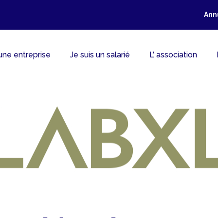
Ann
 une entreprise
Je suis un salarié
L’ association