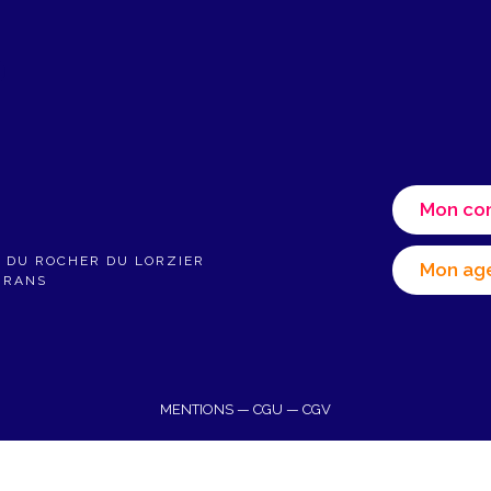
Mon co
E DU ROCHER DU LORZIER
Mon ag
IRANS
MENTIONS
—
CGU
—
CGV