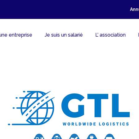
Ann
 une entreprise
Je suis un salarié
L’ association