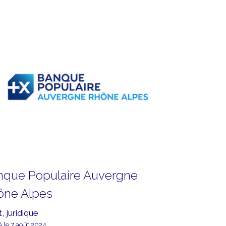
nque Populaire Auvergne
ône Alpes
, juridique
é le 7 août 2024