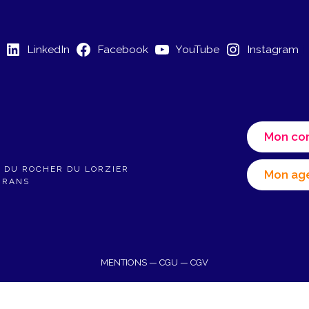
LinkedIn
Facebook
YouTube
Instagram
Mon co
E DU ROCHER DU LORZIER
Mon ag
IRANS
MENTIONS
—
CGU
—
CGV