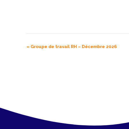
N
«
Groupe de travail RH – Décembre 2026
a
v
i
g
a
t
i
o