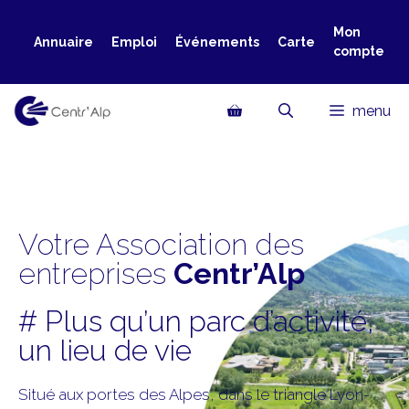
Aller
au
Mon
Annuaire
Emploi
Événements
Carte
compte
contenu
menu
Votre Association des
entreprises
Centr’Alp
# Plus qu’un parc d’activité,
un lieu de vie
Situé aux portes des Alpes, dans le triangle Lyon-