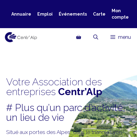
Aller
au
Mon
Annuaire
Emploi
Événements
Carte
compte
contenu
menu
Votre Association des
entreprises
Centr’Alp
# Plus qu’un parc d’activité,
un lieu de vie
Situé aux portes des Alpes, dans le triangle Lyon-