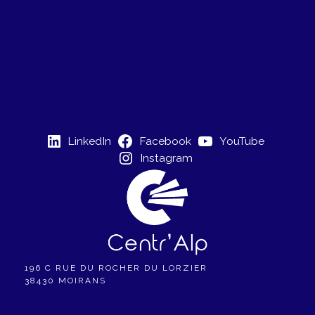
É
19h00
v
20h00
è
21h00
n
22h00
e
LinkedIn
Facebook
YouTube
23h00
Instagram
m
00
e
n
t
196 C RUE DU ROCHER DU LORZIER
s
38430 MOIRANS