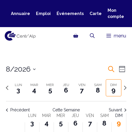
Aller
au
Mon
Annuaire
Emploi
Événements
Carte
compte
contenu
menu
8/2026
R
N
R
S
e
a
S
e
e
c
m
é
S
S
LUN
MAR
MER
JEU
VEN
SAM
DIM
h
v
3
4
5
6
7
8
9
a
c
l
e
e
e
i
i
r
e
m
m
n
h
c
c
a
a
g
e
Précédent
Cette Semaine
Suivant
h
t
i
i
S
LUN
MAR
MER
JEU
VEN
SAM
DIM
e
a
e
i
3
4
5
6
7
8
9
n
n
t
e
o
e
e