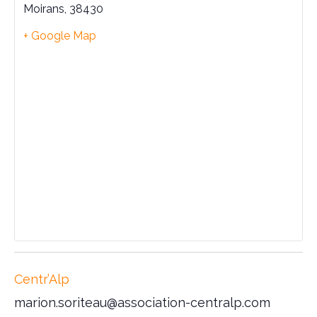
carte
cart
Moirans
,
38430
Centr'Alp
Cent
+ Google Map
Centr’Alp
marion.soriteau@association-centralp.com