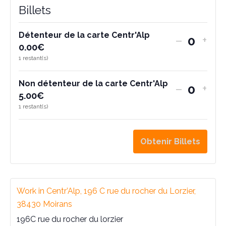
Billets
Détenteur de la carte Centr'Alp
Diminuer
Aug
–
+
Q
0.00
€
la
la
1
restant(s)
u
quantité
quan
a
de
de
Non détenteur de la carte Centr'Alp
Diminuer
Aug
–
+
n
Q
5.00
€
billets
bille
la
la
1
restant(s)
pour
pou
t
u
quantité
quan
Détenteu
Dét
i
a
de
de
de
de
Obtenir Billets
t
n
billets
bille
la
la
pour
pou
é
t
carte
cart
Non
Non
i
Centr'Alp
Cent
détenteu
dét
Work in Centr’Alp, 196 C rue du rocher du Lorzier,
t
de
de
38430 Moirans
é
la
la
196C rue du rocher du lorzier