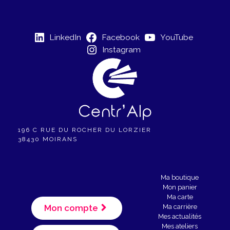
É
v
LinkedIn
Facebook
YouTube
è
Instagram
n
e
m
e
196 C RUE DU ROCHER DU LORZIER
n
38430 MOIRANS
t
Ma boutique
Mon panier
Ma carte
Mon compte
Ma carrière
Mes actualités
Mes ateliers