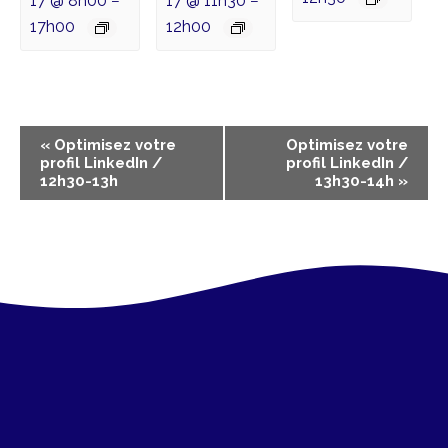
17 @ 8h00
17 @ 11h30
–
–
17h00
12h00
N
«
Optimisez votre
Optimisez votre
profil LinkedIn /
profil LinkedIn /
a
12h30-13h
13h30-14h
»
v
i
g
a
t
i
o
n