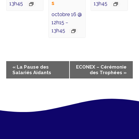
s
13h45
13h45
octobre 16 @
12h15
–
13h45
N
«
La Pause des
ECONEX – Cérémonie
Salariés Aidants
des Trophées
»
a
v
i
g
a
t