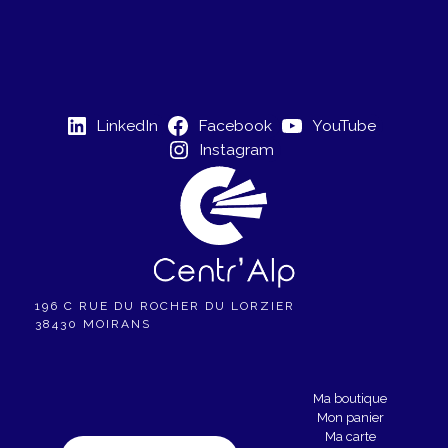
i
o
n
É
LinkedIn
Facebook
YouTube
v
Instagram
è
n
e
m
e
196 C RUE DU ROCHER DU LORZIER
38430 MOIRANS
n
t
Ma boutique
Mon panier
Ma carte