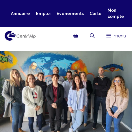
Aller
au
Mon
Annuaire
Emploi
Événements
Carte
compte
contenu
menu