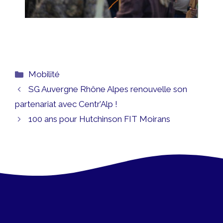
Catégories
Mobilité
SG Auvergne Rhône Alpes renouvelle son
partenariat avec Centr’Alp !
100 ans pour Hutchinson FIT Moirans