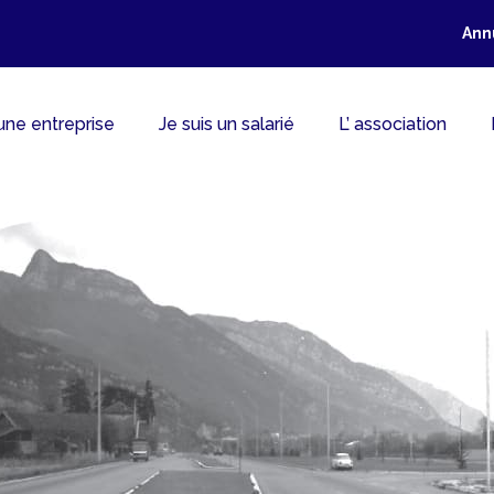
Ann
 une entreprise
Je suis un salarié
L’ association