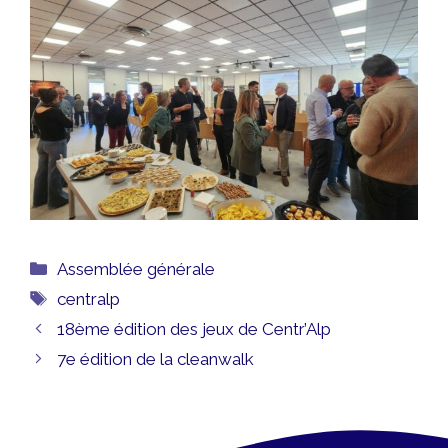
Catégories
Assemblée générale
Étiquettes
centralp
18ème édition des jeux de Centr’Alp
7e édition de la cleanwalk