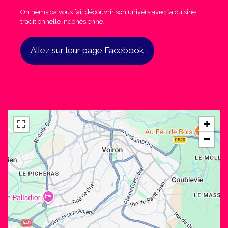
On nems ça vous fait découvrir son univers avec la cuisine
traditionnelle indonésienne !
Allez sur leur page Facebook
+
−