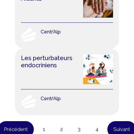
Centr’Alp
Les perturbateurs
endocriniens
Centr’Alp
Précédent
1
2
3
4
Suivant