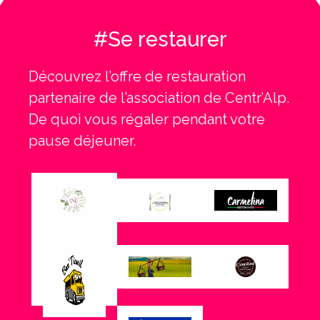
#Se restaurer
Découvrez l’offre de restauration
partenaire de l’association de Centr’Alp.
De quoi vous régaler pendant votre
pause déjeuner.